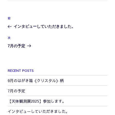
リ
ー
投
前
前
稿
の
インタビューしていただきました。
ナ
投
ビ
稿
次
次
ゲ
の
7月の予定
投
ー
稿
シ
ョ
RECENT POSTS
ン
9月のはがき箱《クリスタル》柄
7月の予定
【天体観測展2025】参加します。
インタビューしていただきました。