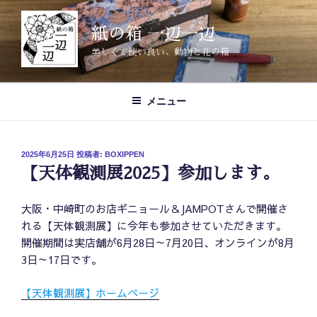
コ
ン
紙の箱 一辺一辺
テ
美しくて使い良い、動物と花の箱
ン
ツ
へ
メニュー
ス
キ
ッ
投
2025年6月25日
投稿者:
BOXIPPEN
プ
稿
【天体観測展2025】参加します。
日:
大阪・中崎町のお店ギニョール＆JAMPOTさんで開催さ
れる【天体観測展】に今年も参加させていただきます。
開催期間は実店舗が6月28日～7月20日、オンラインが8月
3日～17日です。
【天体観測展】ホームページ