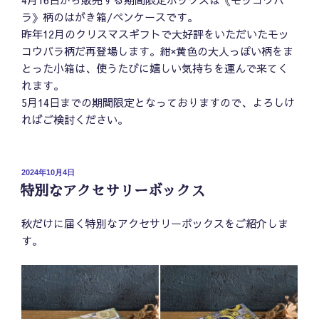
ラ》柄のはがき箱/ペンケースです。
昨年12月のクリスマスギフトで大好評をいただいたモッ
コウバラ柄だ再登場します。紺×黄色の大人っぽい柄をま
とった小箱は、使うたびに嬉しい気持ちを運んで来てく
れます。
5月14日までの期間限定となっておりますので、よろしけ
ればご検討ください。
投
2024年10月4日
稿
特別なアクセサリーボックス
日:
秋だけに届く特別なアクセサリーボックスをご紹介しま
す。