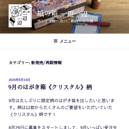
コ
ン
紙の箱 一辺一辺
テ
美しくて使い良い、動物と花の箱
ン
ツ
へ
メニュー
ス
キ
ッ
カテゴリー:
新発売/再販情報
プ
投
2025年8月14日
稿
9月のはがき箱《クリスタル》柄
日:
9月は久しぶりに限定柄のはがき箱を出したいと思いま
す。柄は以前からたくさんのご要望をいただいていた
《クリスタル》柄です！
8月29日に募集をスタートしまして、9月いっぱい受注生