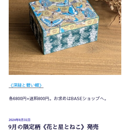
《深緑と碧い蝶》
各6800円+送料800円。お求めはBASEショップへ。
投
2024年8月31日
稿
9月の限定柄《花と星とねこ》発売
日: