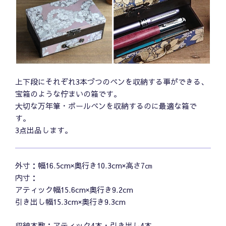
上下段にそれぞれ3本づつのペンを収納する事ができる、
宝箱のような佇まいの箱です。
大切な万年筆・ボールペンを収納するのに最適な箱で
す。
3点出品します。
外寸：幅16.5cm×奥行き10.3cm×高さ7㎝
内寸：
アティック幅15.6cm×奥行き9.2cm
引き出し幅15.3cm×奥行き9.3cm
収納本数：アティック4本・引き出し4本