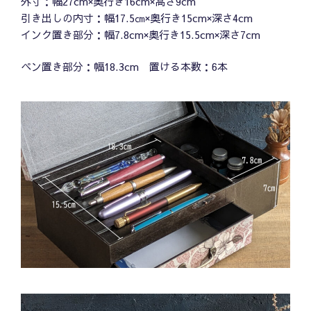
外寸：幅27cm×奥行き16cm×高さ9cm
引き出しの内寸：幅17.5㎝×奥行き15cm×深さ4cm
インク置き部分：幅7.8cm×奥行き15.5cm×深さ7cm
ペン置き部分：幅18.3cm 置ける本数：6本