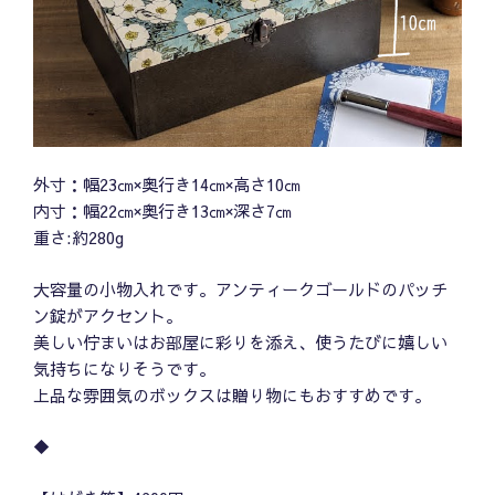
外寸：幅23㎝×奥行き14㎝×高さ10㎝
内寸：幅22㎝×奥行き13㎝×深さ7㎝
重さ:約280g
大容量の小物入れです。アンティークゴールドのパッチ
ン錠がアクセント。
美しい佇まいはお部屋に彩りを添え、使うたびに嬉しい
気持ちになりそうです。
上品な雰囲気のボックスは贈り物にもおすすめです。
◆