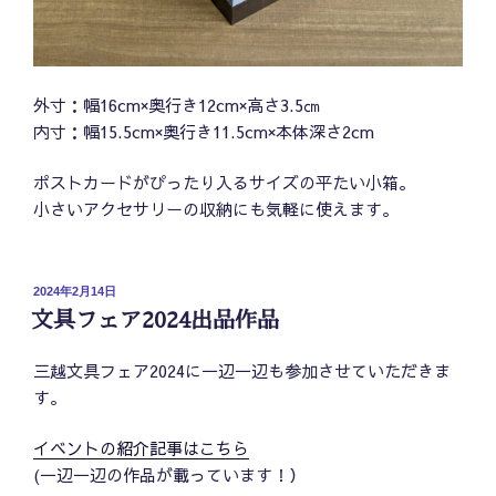
外寸：幅16cm×奥行き12cm×高さ3.5㎝
内寸：幅15.5cm×奥行き11.5cm×本体深さ2cm
ポストカードがぴったり入るサイズの平たい小箱。
小さいアクセサリーの収納にも気軽に使えます。
投
2024年2月14日
稿
文具フェア2024出品作品
日:
三越文具フェア2024に一辺一辺も参加させていただきま
す。
イベントの紹介記事はこちら
(一辺一辺の作品が載っています！）