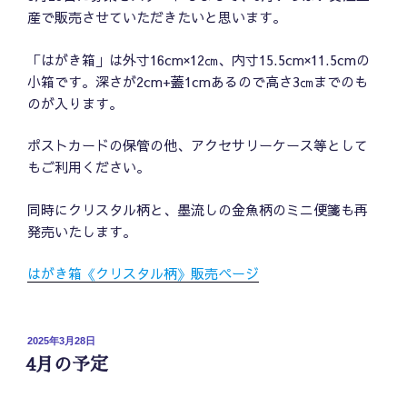
産で販売させていただきたいと思います。
「はがき箱」は外寸16cm×12㎝、内寸15.5cm×11.5cmの
小箱です。深さが2cm+蓋1cmあるので高さ3㎝までのも
のが入ります。
ポストカードの保管の他、アクセサリーケース等として
もご利用ください。
同時にクリスタル柄と、墨流しの金魚柄のミニ便箋も再
発売いたします。
はがき箱《クリスタル柄》販売ページ
投
2025年3月28日
稿
4月の予定
日: