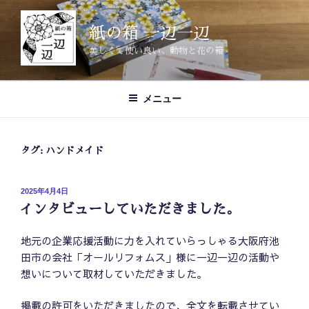
コ
ン
紙の箱 一辺一辺
テ
美しくて使い良い、動物と花の箱
ン
ツ
へ
メニュー
ス
キ
ッ
タグ:
ハンドメイド
プ
投
2025年4月4日
稿
インタビューしていただきました。
日:
地元の企業応援活動に力を入れていらっしゃる大阪府池
田市の会社「オールリフォムス」様に一辺一辺の活動や
想いについて取材していただきました。
掲載の許可をいただきましたので、全文を転載させてい