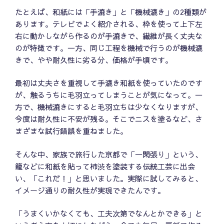
たとえば、和紙には「手漉き」と「機械漉き」の2種類が
あります。テレビでよく紹介される、枠を使って上下左
右に動かしながら作るのが手漉きで、繊維が長く丈夫な
のが特徴です。一方、同じ工程を機械で行うのが機械漉
きで、やや耐久性に劣る分、価格が手頃です。
最初は丈夫さを重視して手漉き和紙を使っていたのです
が、触るうちに毛羽立ってしまうことが気になって。一
方で、機械漉きにすると毛羽立ちは少なくなりますが、
今度は耐久性に不安が残る。そこでニスを塗るなど、さ
まざまな試行錯誤を重ねました。
そんな中、家族で旅行した京都で「一閑張り」という、
籠などに和紙を貼って柿渋を塗装する伝統工芸に出会
い、「これだ！」と思いました。実際に試してみると、
イメージ通りの耐久性が実現できたんです。
「うまくいかなくても、工夫次第でなんとかできる」と